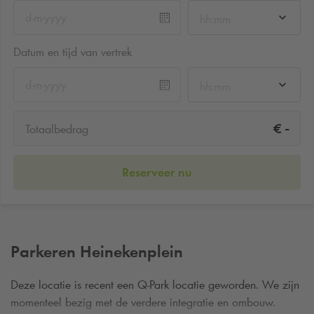
hh:mm
Datum en tijd van vertrek
hh:mm
-
€
Totaalbedrag
Reserveer nu
Parkeren Heinekenplein
Deze locatie is recent een
Q-Park
locatie geworden. We zijn
momenteel bezig met de verdere integratie en ombouw.