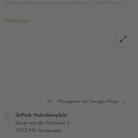
Hierdoor kunnen sommige voorzieningen, aanduidingen of
informatie tijdelijk afwijken.
De
Q-Park
app werkt hier.
Parkeer eenvoudig op kentekenherkenning.
Meer lezen
Navigeren via Google Maps
Q-Park
Heinekenplein
Eerste van der Helstraat 6
1072 NV Amsterdam