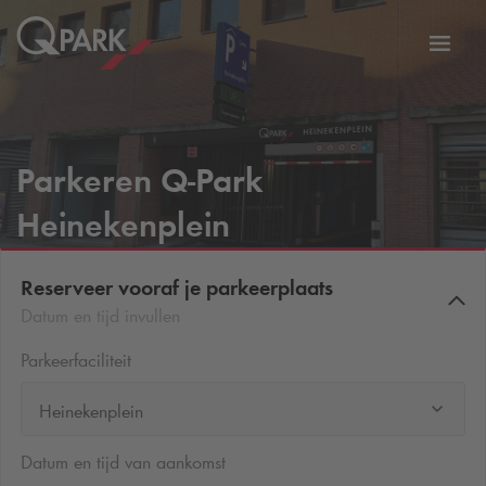
eNavigationToggleNavigation
Websi
Parkeren
Q-Park
Heinekenplein
Reserveer vooraf je parkeerplaats
Datum en tijd invullen
Parkeerfaciliteit
Heinekenplein
Datum en tijd van aankomst