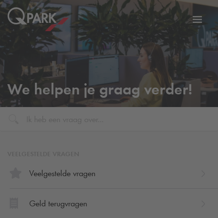
eNavigationToggleNavigation
Websi
We helpen je graag verder!
VEELGESTELDE VRAGEN
Veelgestelde vragen
Geld terugvragen