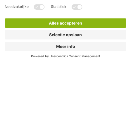
Waar kan ik elektrisch laden?
In bijna al onze parkeergarages vind je laadpunten. Daar
kun je je auto kwijt. En na je bezoek ga je weer opgeladen
de weg op.