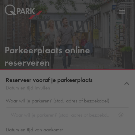
eNavigationToggleNavigation
Websi
Parkeerplaats online
reserveren
Reserveer vooraf je parkeerplaats
Datum en tijd invullen
Waar wil je parkeren? (stad, adres of bezoekdoel)
Datum en tijd van aankomst