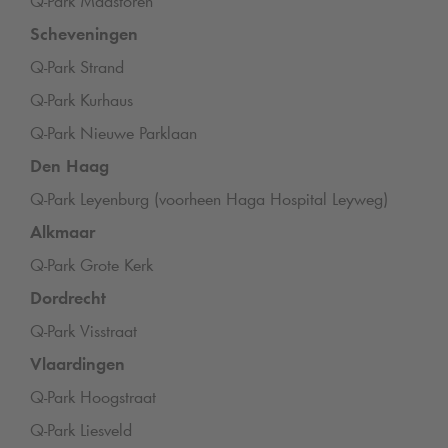
Q-Park
Maastoren
Scheveningen
Q-Park
Strand
Q-Park
Kurhaus
Q-Park
Nieuwe Parklaan
Den
Haag
Q-Park
Leyenburg (voorheen Haga Hospital Leyweg)
Alkmaar
Q-Park
Grote Kerk
Dordrecht
Q-Park
Visstraat
Vlaardingen
Q-Park
Hoogstraat
Q-Park
Liesveld