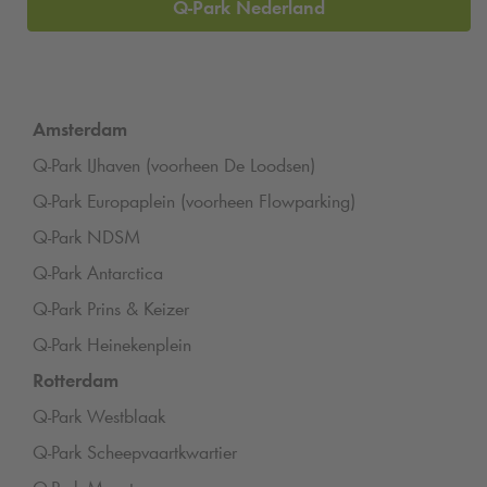
Q-Park
Nederland
Amsterdam
Q-Park
IJhaven (voorheen De Loodsen)
Q-Park
Europaplein (voorheen Flowparking)
Q-Park
NDSM
Q-Park
Antarctica
Q-Park
Prins & Keizer
Q-Park
Heinekenplein
Rotterdam
Q-Park
Westblaak
Q-Park
Scheepvaartkwartier