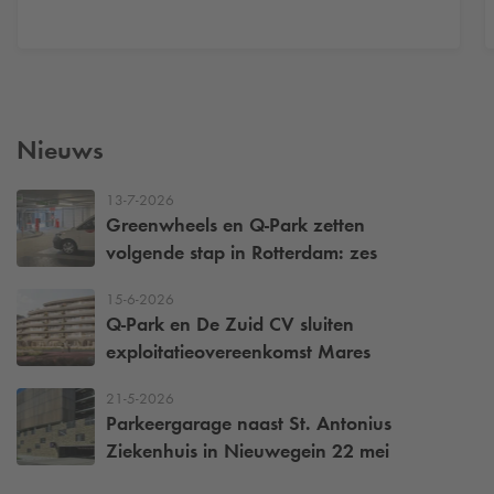
Nieuws
13-7-2026
Greenwheels en
Q-Park
zetten
volgende stap in Rotterdam: zes
deelbusjes voor een bereikbare stad
15-6-2026
Q-Park
en De Zuid CV sluiten
exploitatieovereenkomst Mares
21-5-2026
Parkeergarage naast St. Antonius
Ziekenhuis in Nieuwegein 22 mei
weer open