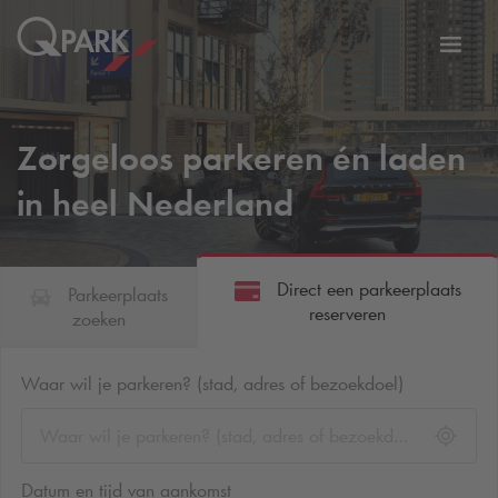
eNavigationToggleNavigation
Websi
Zorgeloos parkeren én laden
in heel Nederland
Direct een parkeerplaats
Parkeerplaats
reserveren
zoeken
Waar wil je parkeren? (stad, adres of bezoekdoel)
Datum en tijd van aankomst