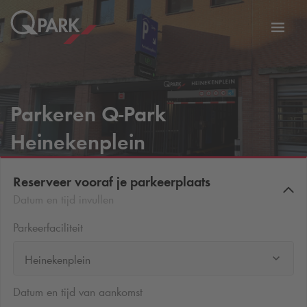
eNavigationToggleNavigation
Websi
Parkeren
Q-Park
Heinekenplein
Reserveer vooraf je parkeerplaats
Datum en tijd invullen
Parkeerfaciliteit
Heinekenplein
Datum en tijd van aankomst