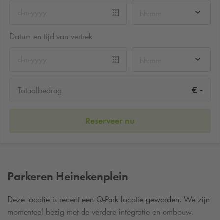
hh:mm
Datum en tijd van vertrek
hh:mm
-
€
Totaalbedrag
Reserveer nu
Parkeren Heinekenplein
Deze locatie is recent een
Q-Park
locatie geworden. We zijn
momenteel bezig met de verdere integratie en ombouw.