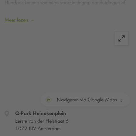
Hierdoor kunnen sommige voorzieningen, aanduidingen of
informatie tijdelijk afwijken.
De
Q-Park
app werkt hier.
Parkeer eenvoudig op kentekenherkenning.
Meer lezen
Navigeren via Google Maps
Q-Park
Heinekenplein
Eerste van der Helstraat 6
1072 NV Amsterdam