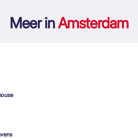
Meer in
Amsterdam
house
avens