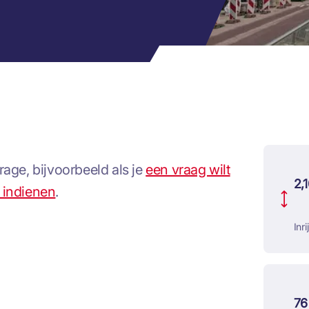
age, bijvoorbeeld als je
een vraag wilt
2,
t indienen
.
Inr
76