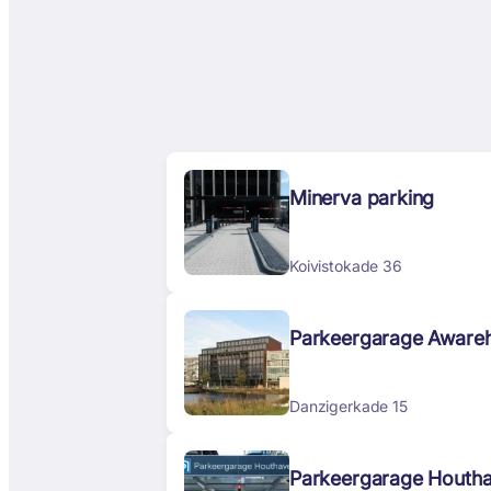
Minerva parking
Koivistokade 36
Parkeergarage Aware
Danzigerkade 15
Parkeergarage Houth