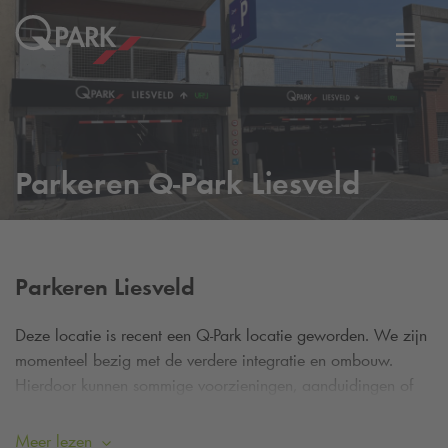
eNavigationToggleNavigation
Websi
Parkeren
Q-Park
Liesveld
Parkeren Liesveld
Deze locatie is recent een
Q-Park
locatie geworden. We zijn
momenteel bezig met de verdere integratie en ombouw.
Hierdoor kunnen sommige voorzieningen, aanduidingen of
informatie tijdelijk afwijken. De
Q-Park
app werkt hier nog
niet.
Meer lezen