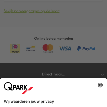
Bekijk parkeergarages op de kaart
Online betaalmethoden
Direct naar...
Steden
Download