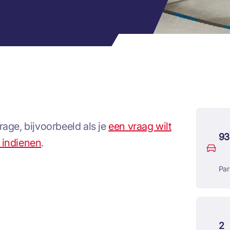
age, bijvoorbeeld als je
een vraag wilt
93
t indienen
.
Par
2