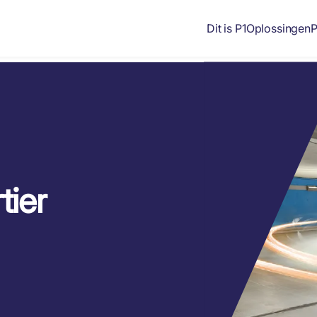
Dit is P1
Oplossingen
P
tier