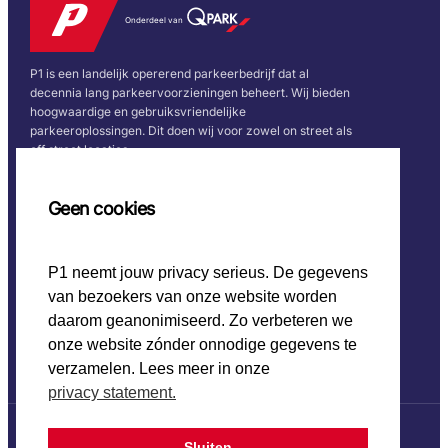
Onderdeel van
P1 is een landelijk opererend parkeerbedrijf dat al
decennia lang parkeervoorzieningen beheert. Wij bieden
hoogwaardige en gebruiksvriendelijke
parkeeroplossingen. Dit doen wij voor zowel on street als
off street locaties.
Snel naar
Volg ons
Geen cookies
Home
P1 neemt jouw privacy serieus. De gegevens
CO2 beleid
van bezoekers van onze website worden
Werken bij P1
Onze keurmerken
daarom geanonimiseerd. Zo verbeteren we
onze website zónder onnodige gegevens te
verzamelen. Lees meer in onze
privacy statement.
Sluiten