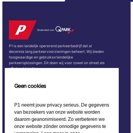
Onderdeel van
P1 is een landelijk opererend parkeerbedrijf dat al
decennia lang parkeervoorzieningen beheert. Wij bieden
hoogwaardige en gebruiksvriendelijke
parkeeroplossingen. Dit doen wij voor zowel on street als
off street locaties.
Snel naar
Volg ons
Geen cookies
Home
P1 neemt jouw privacy serieus. De gegevens
CO2 beleid
van bezoekers van onze website worden
Werken bij P1
Onze keurmerken
daarom geanonimiseerd. Zo verbeteren we
onze website zónder onnodige gegevens te