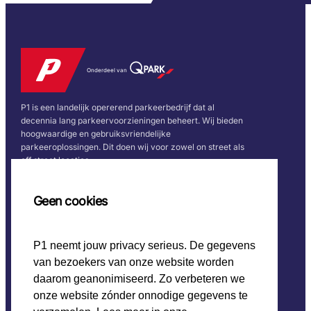
Onderdeel van
P1 is een landelijk opererend parkeerbedrijf dat al
decennia lang parkeervoorzieningen beheert. Wij bieden
hoogwaardige en gebruiksvriendelijke
parkeeroplossingen. Dit doen wij voor zowel on street als
off street locaties.
Snel naar
Volg ons
Geen cookies
Home
P1 neemt jouw privacy serieus. De gegevens
CO2 beleid
van bezoekers van onze website worden
Werken bij P1
Onze keurmerken
daarom geanonimiseerd. Zo verbeteren we
onze website zónder onnodige gegevens te