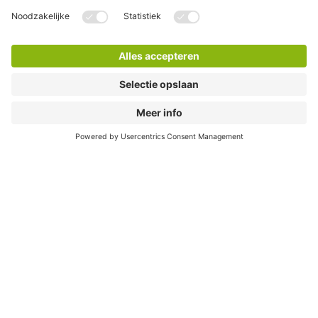
Waar kan ik elektrisch laden?
In bijna al onze parkeergarages vind je laadpunten. Daar
kun je je auto kwijt. En na je bezoek ga je weer opgeladen
de weg op.