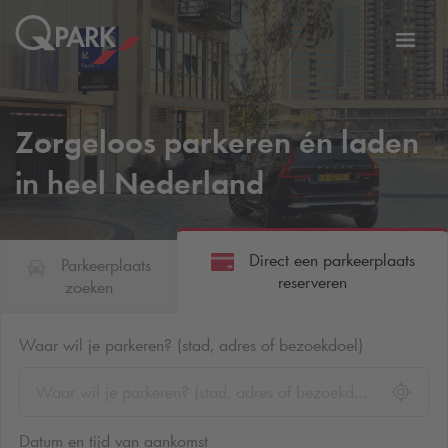
eNavigationToggleNavigation
Websi
Zorgeloos parkeren én laden
in heel Nederland
Direct een parkeerplaats
Parkeerplaats
reserveren
zoeken
Waar wil je parkeren? (stad, adres of bezoekdoel)
Datum en tijd van aankomst