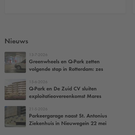
Nieuws
13-7-2026
Greenwheels en
Q-Park
zetten
volgende stap in Rotterdam: zes
deelbusjes voor een bereikbare stad
15-6-2026
Q-Park
en De Zuid CV sluiten
exploitatieovereenkomst Mares
21-5-2026
Parkeergarage naast St. Antonius
Ziekenhuis in Nieuwegein 22 mei
weer open