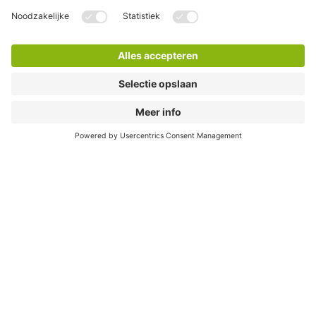
Waar kan ik elektrisch laden?
In bijna al onze parkeergarages vind je laadpunten. Daar
kun je je auto kwijt. En na je bezoek ga je weer opgeladen
de weg op.