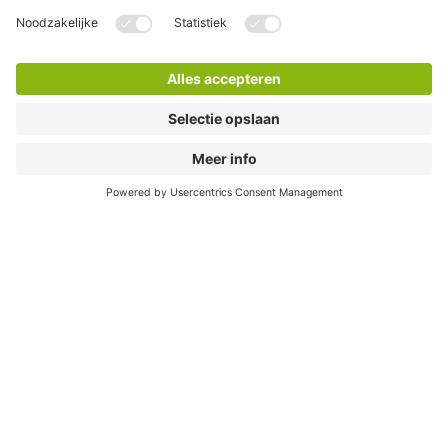
Waar kan ik elektrisch laden?
In bijna al onze parkeergarages vind je laadpunten. Daar
kun je je auto kwijt. En na je bezoek ga je weer opgeladen
de weg op.