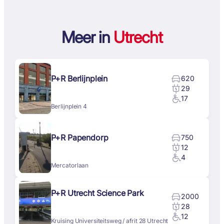
Meer in
Utrecht
P+R Berlijnplein
620
29
17
Berlijnplein 4
P+R Papendorp
750
12
4
Mercatorlaan
P+R Utrecht Science Park
2000
28
12
Kruising Universiteitsweg / afrit 28 Utrecht