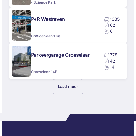
- Science Park
P+R Westraven
1385
62
6
Griffioenlaan 1 bis
Parkeergarage Croeselaan
778
42
14
Croeselaan 14P
Laad meer