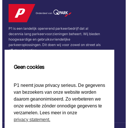
Onderdeel van
P1 is een landelijk opererend parkeerbedrijf dat al
decennia lang parkeervoorzieningen beheert. Wij bieden
hoogwaardige en gebruiksvriendelijke
parkeeroplossingen. Dit doen wij voor zowel on street als
off street locaties.
Snel naar
Volg ons
Geen cookies
Home
P1 neemt jouw privacy serieus. De gegevens
CO2 beleid
van bezoekers van onze website worden
Werken bij P1
Onze keurmerken
daarom geanonimiseerd. Zo verbeteren we
onze website zónder onnodige gegevens te
verzamelen. Lees meer in onze
privacy statement.