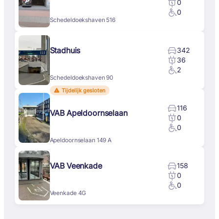
0
0
Schedeldoekshaven 516
Stadhuis
342
36
2
Schedeldoekshaven 90
Tijdelijk gesloten
116
VAB Apeldoornselaan
0
0
Apeldoornselaan 149 A
VAB Veenkade
158
0
0
Veenkade 4G