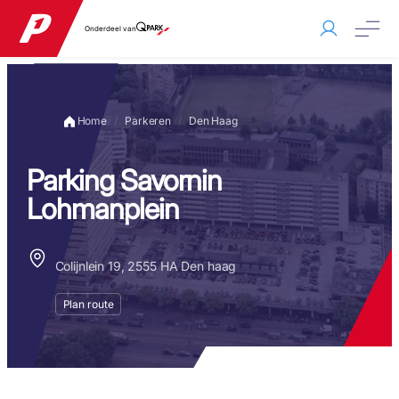
Onderdeel van
Home
Parkeren
Den Haag
Parking Savornin
Lohmanplein
Colijnlein 19, 2555 HA Den haag
Plan route