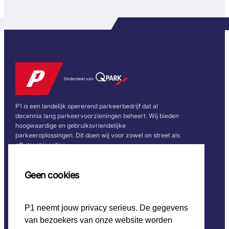
Onderdeel van
P1 is een landelijk opererend parkeerbedrijf dat al
decennia lang parkeervoorzieningen beheert. Wij bieden
hoogwaardige en gebruiksvriendelijke
parkeeroplossingen. Dit doen wij voor zowel on street als
off street locaties.
Snel naar
Volg ons
Geen cookies
Home
P1 neemt jouw privacy serieus. De gegevens
CO2 beleid
van bezoekers van onze website worden
Werken bij P1