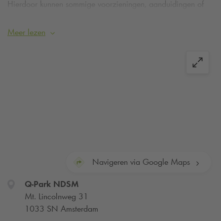
Hierdoor kunnen sommige voorzieningen, aanduidingen of
informatie tijdelijk afwijken. De
Q-Park
app werkt hier.
Parkeer eenvoudig op kentekenherkenning met de
Q-Park
Meer lezen
app.
Navigeren via Google Maps
Q-Park
NDSM
Mt. Lincolnweg 31
1033 SN Amsterdam