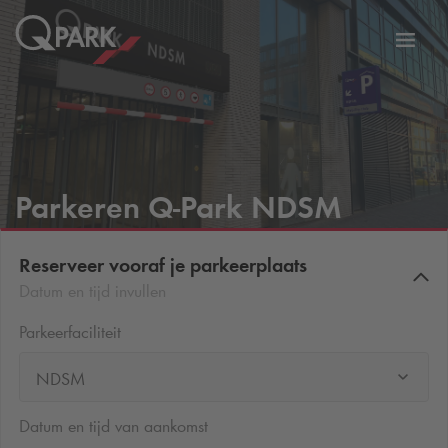
eNavigationToggleNavigation
Websi
Parkeren
Q-Park
NDSM
Reserveer vooraf je parkeerplaats
Datum en tijd invullen
Parkeerfaciliteit
NDSM
Datum en tijd van aankomst