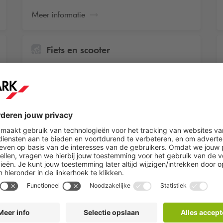
Meer informatie
Fiets en scooter
Onbeperkt en overdekt je fiets of scooter
parkeren
Meer informatie
Stalling
Onbeperkt parkeren in een stallingsgarage
in Den Haag of Maastricht