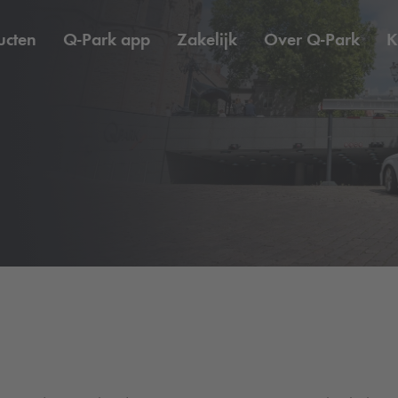
ucten
Q-Park
app
Zakelijk
Over
Q-Park
K