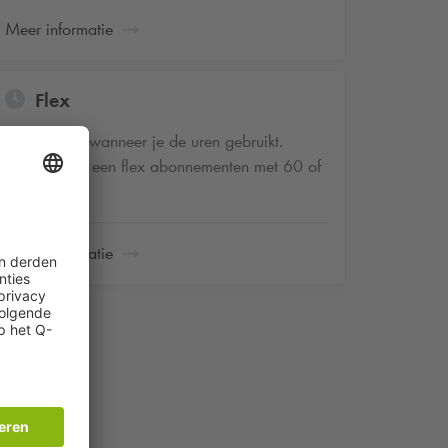
Meer informatie
Flex
Jij beslist wanneer je de uren gebruikt.
Keuze uit een flex abonnementen met 60 of
120 uur
Meer informatie