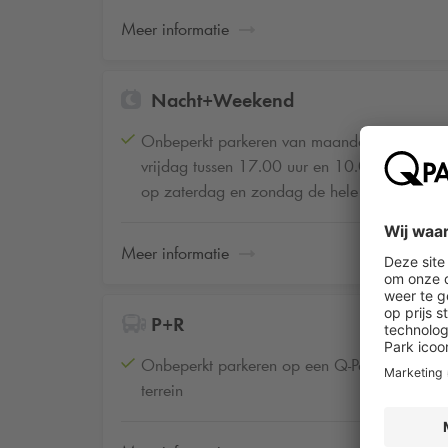
Meer informatie
Nacht+Weekend
Onbeperkt parkeren van maandag t/m
vrijdag tussen 17.00 uur en 10.00 uur en
op zaterdag en zondag de hele dag
Meer informatie
P+R
Onbeperkt parkeren op een Q-Park P+R
terrein