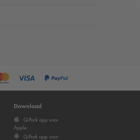
Download
Q-Park
app voor
Apple
Q-Park
app voor