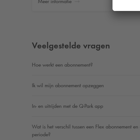
Meer informatie
Veelgestelde vragen
Hoe werkt een abonnement?
Ik wil mijn abonnement opzeggen
In- en uitrijden met de
Q-Park
app
Wat is het verschil tussen een Flex abonnement e
periode?