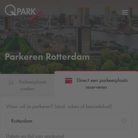
eNavigationToggleNavigation
Websi
Parkeren Rotterdam
Direct een parkeerplaats
Parkeerplaats
reserveren
zoeken
Waar wil je parkeren? (stad, adres of bezoekdoel)
Datum en tijd van aankomst