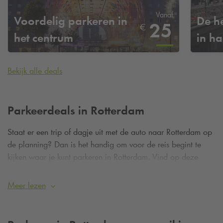
Vanaf
Voordelig parkeren in
De h
25
€
het centrum
in ha
Bekijk alle deals
Parkeerdeals in Rotterdam
Staat er een trip of dagje uit met de auto naar Rotterdam op
de planning? Dan is het handig om voor de reis begint te
kijken waar je kunt parkeren in Rotterdam. Vind op deze
pagina informatie over parkeergarages van
Q-Park
,
parkeertarieven, deals en informatie over leuke plekken om te
Meer lezen
bezoeken in Rotterdam.