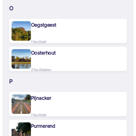
O
Oegstgeest
1 faciliteit
Oosterhout
2 faciliteiten
P
Pijnacker
1 faciliteit
Purmerend