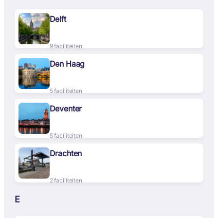
Delft
9 faciliteiten
Den Haag
5 faciliteiten
Deventer
5 faciliteiten
Drachten
2 faciliteiten
E