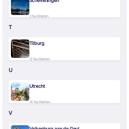
Scheveningen
2 faciliteiten
T
Tilburg
12 faciliteiten
U
Utrecht
14 faciliteiten
V
Valkenburg aan de Geul