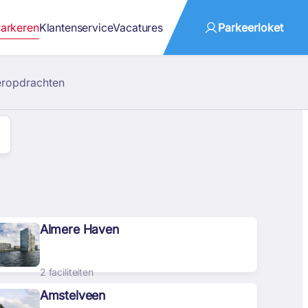
arkeren
Klantenservice
Vacatures
Parkeerloket
eropdrachten
Almere Haven
2 faciliteiten
Amstelveen