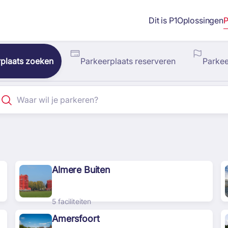
Dit is P1
Oplossingen
P
plaats zoeken
Parkeerplaats reserveren
Parke
Almere Buiten
5 faciliteiten
Amersfoort