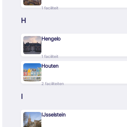
1 faciliteit
H
Hengelo
1 faciliteit
Houten
2 faciliteiten
I
IJsselstein