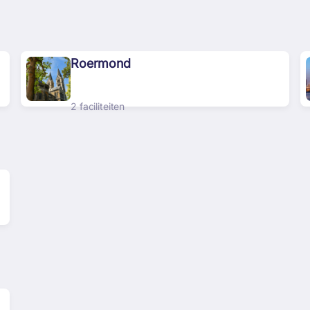
Roermond
2 faciliteiten