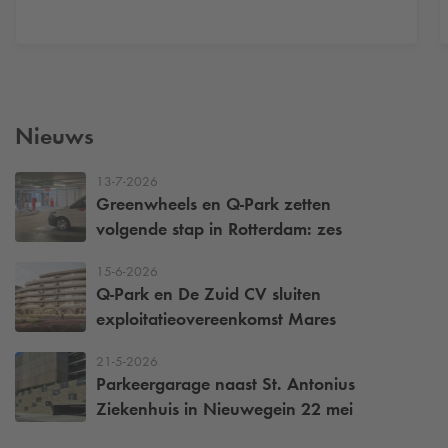
Nieuws
13-7-2026
Greenwheels en
Q-Park
zetten
volgende stap in Rotterdam: zes
deelbusjes voor een bereikbare stad
15-6-2026
Q-Park
en De Zuid CV sluiten
exploitatieovereenkomst Mares
21-5-2026
Parkeergarage naast St. Antonius
Ziekenhuis in Nieuwegein 22 mei
weer open