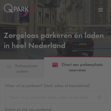
eNavigationToggleNavigation
Websi
Zorgeloos parkeren én laden
in heel Nederland
Direct een parkeerplaats
Parkeerplaats
reserveren
zoeken
Waar wil je parkeren? (stad, adres of bezoekdoel)
Datum en tijd van aankomst