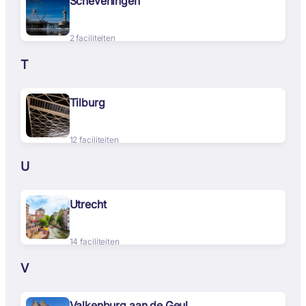
Scheveningen
2 faciliteiten
T
Tilburg
12 faciliteiten
U
Utrecht
14 faciliteiten
V
Valkenburg aan de Geul