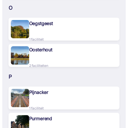
O
Oegstgeest
1 faciliteit
Oosterhout
2 faciliteiten
P
Pijnacker
1 faciliteit
Purmerend