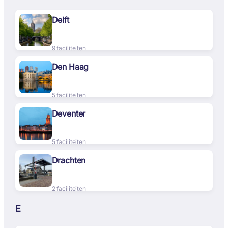
Delft
9 faciliteiten
Den Haag
5 faciliteiten
Deventer
5 faciliteiten
Drachten
2 faciliteiten
E