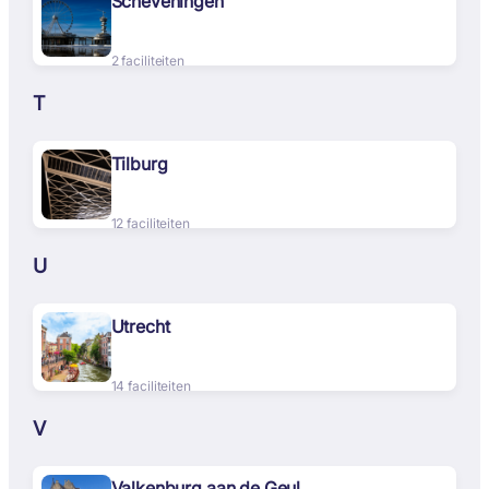
Scheveningen
2 faciliteiten
T
Tilburg
12 faciliteiten
U
Utrecht
14 faciliteiten
V
Valkenburg aan de Geul