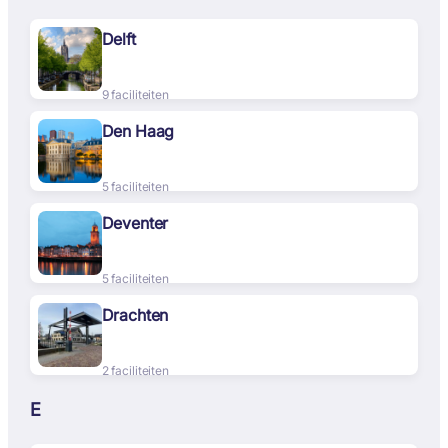
Delft
9 faciliteiten
Den Haag
5 faciliteiten
Deventer
5 faciliteiten
Drachten
2 faciliteiten
E