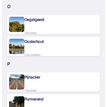
O
Oegstgeest
1 faciliteit
Oosterhout
2 faciliteiten
P
Pijnacker
1 faciliteit
Purmerend