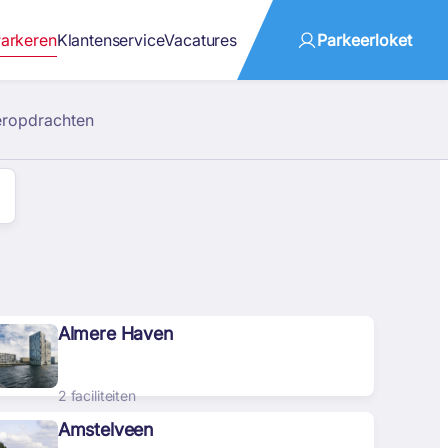
arkeren
Klantenservice
Vacatures
Parkeerloket
eropdrachten
Almere Haven
2 faciliteiten
Amstelveen