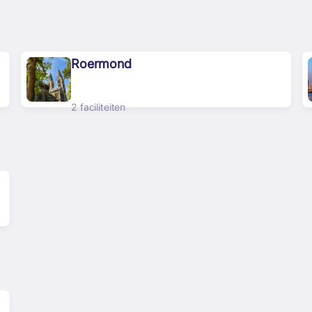
Roermond
2 faciliteiten