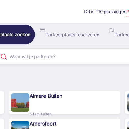
Dit is P1
Oplossingen
P
plaats zoeken
Parkeerplaats reserveren
Parke
Almere Buiten
5 faciliteiten
Amersfoort