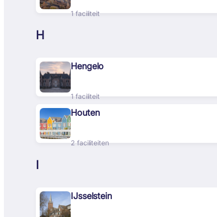
1 faciliteit
H
Hengelo
1 faciliteit
Houten
2 faciliteiten
I
IJsselstein