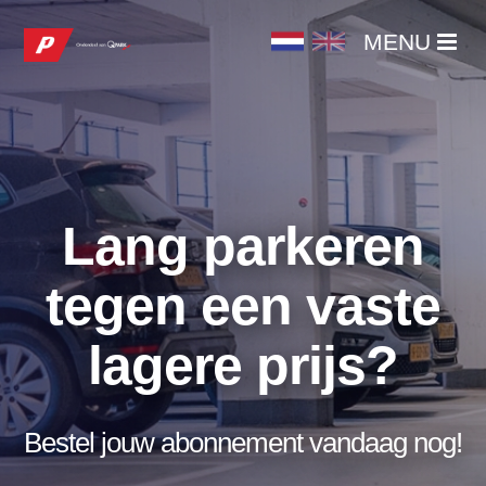
MENU
MENU
HOME
PRODUCTEN
Lang parkeren
BESTEL DIRECT
tegen een vaste
ABONNEMENT WIJZIGEN / OPZEGGEN
lagere prijs?
Bestel jouw abonnement vandaag nog!